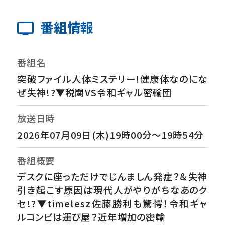
番組情報
番組名
突破ファイル人体ミステリー!健康体なのにな
ぜ失神!?▼税関VS令和ギャル密輸団
放送日時
2026年07月09日(木)19時00分～19時54分
番組概要
デスクに座っただけでじんましん発症？＆失神
引き起こす原因は現代人がやりがちなあのク
セ!?▼timelesz佐藤勝利も驚愕！令和ギャ
ルコンビは運び屋？近年増加の密輸