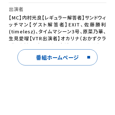
出演者
【MC】内村光良【レギュラー解答者】サンドウィ
ッチマン【ゲスト解答者】EXIT、佐藤勝利
(timelesz)、タイムマシーン3号、原菜乃華、
生見愛瑠【VTR出演者】オカリナ（おかずクラ
ブ）、木村昴、高田夏帆、高橋ユウ、田中美久
ほか
番組ホームページ
番組内容
timelesz佐藤勝利参戦！▼空港税関…セブ
島帰りの怪しいギャル２人組に麻薬探知犬が
反応！一体どこに隠されているのか？巧妙な密
輸手口を暴く！▼人体ミステリー…花屋さんの
女性を襲う謎の失神。病院で検査を受けるも
全て異常なし…。だがお店へ戻ると再び失神！