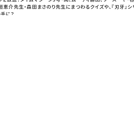
恵介先生・森田まさのり先生にまつわるクイズや、『刃牙』シリー
の手に？
マシーン3号 ムーディ勝山 谷口理 フースーヤ 原田泰雅