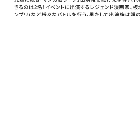
きるのは2名！イベントに出演するレジェンド漫画家、板垣
ンプリ」など様々なバトルを行う。果たして出演権は誰
番組ホームページ
https://www.ytv.co.jp/manganuma/
キーワード
川島明 麒麟 山内健司 かまいたち 関太 タイム