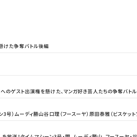
権懸けた争奪バトル後編
ブ」へのゲスト出演権を懸けた、マンガ好き芸人たちの争奪バト
ン3号）ムーディ勝山谷口理（フースーヤ）原田泰雅（ビスケット
を放送！タイムマシーン3号・関、ムーディ勝山、フースーヤ・