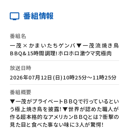
番組情報
番組名
一茂×かまいたちゲンバ▼一茂流焼き鳥
BBQ&15時間調理!ホロホロ激ウマ究極肉
放送日時
2026年07月12日(日)10時25分～11時25分
番組概要
▼一茂がプライベートＢＢＱで行っているとい
う極上焼き鳥を披露！▼世界が認めた職人が
作る超本格的なアメリカンＢＢＱとは？衝撃の
見た目と食べた事ない味に３人が驚愕！