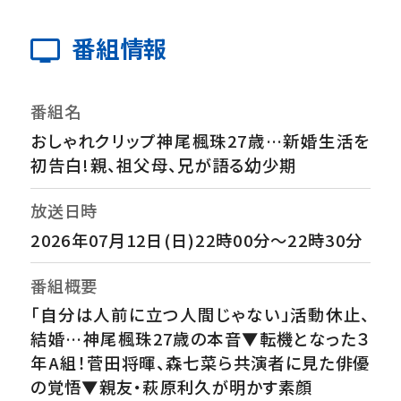
番組情報
番組名
おしゃれクリップ神尾楓珠27歳…新婚生活を
初告白!親、祖父母、兄が語る幼少期
放送日時
2026年07月12日(日)22時00分～22時30分
番組概要
「自分は人前に立つ人間じゃない」活動休止、
結婚…神尾楓珠27歳の本音▼転機となった３
年A組！菅田将暉、森七菜ら共演者に見た俳優
の覚悟▼親友・萩原利久が明かす素顔