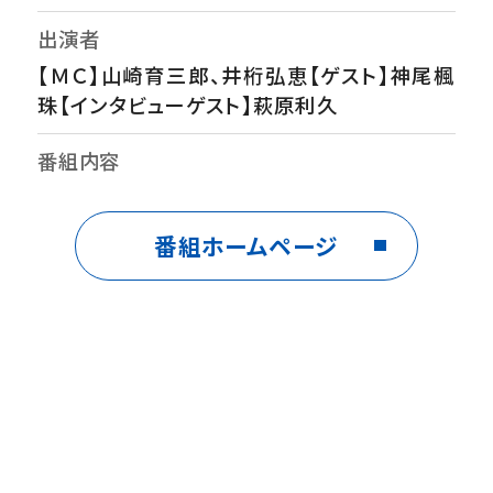
出演者
【ＭＣ】山崎育三郎、井桁弘恵【ゲスト】神尾楓
珠【インタビューゲスト】萩原利久
番組内容
神尾楓珠27歳、新婚生活を初告白！「この人の
為に頑張りたいと思った…」結婚を決めた理
番組ホームページ
由とは？▼母、父、兄、祖父母らが話す幼少期
エピソード！「大人しい…目立とうとしない内
気な子」がなぜ、芸能界に？▼「自分は表に立
つ人間ではない…辞めようと思った」今、語ら
れる活動休止の真実▼親友・萩原利久が明か
す素顔…ドラマ「3年Ａ組の裏リーダー的存在
だった」▼菅田将暉、森七菜ら共演者に見た俳
優としての覚悟