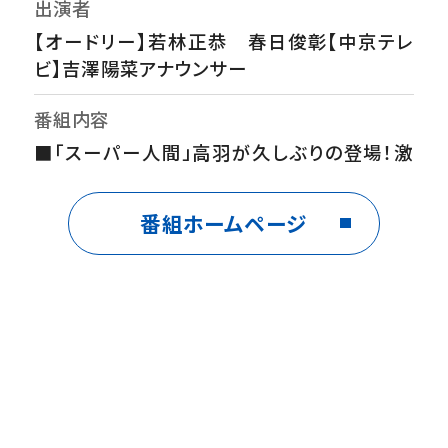
出演者
【オードリー】若林正恭 春日俊彰【中京テレ
ビ】吉澤陽菜アナウンサー
番組内容
■「スーパー人間」高羽が久しぶりの登場！激
しく揺れるマシン上で一滴もこぼさずシリアル
を食べる新技に挑戦。集中力を超える「ある準
番組ホームページ
備」を経て、驚異の身体能力を披露する。■折
り紙の達人・小学生兄弟が自慢の作品を披露
しにくてくれた！春日の珍作に爆笑が起きる一
方、兄弟はプロ級の技を繰り出す。超絶技巧と
笑いが交錯する、驚き連続の挑戦の行方に注
目
制作