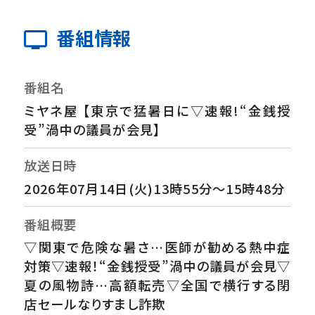
番組情報
番組名
ミヤネ屋 【東京で猛暑日に▽速報!“金銭授
受”渦中の議員が会見】
放送日時
2026年07月14日(火)13時55分～15時48分
番組概要
▽関東で危険な暑さ…医師が勧める熱中症
対策▽速報！“金銭授受”渦中の議員が会見▽
夏の風物詩…高額転売▽全国で横行する閉
店セールなりすまし詐欺