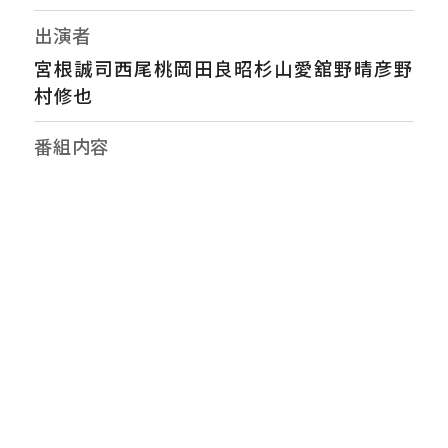
出演者
宮根誠司西尾桃岡田良昭杉山愛舘野晴彦野
村修也
番組内容
▽関東で危険な暑さ…医師が勧める熱中症
対策▽速報！“金銭授受”渦中の議員が会見▽
夏の風物詩…高額転売▽全国で横行する閉
店セールなりすまし詐欺
番組ホームページ
https://www.ytv.co.jp/miyaneya/