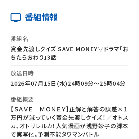
番組情報
番組名
賞金先渡しクイズ SAVE MONEY▽ドラマ「お
ちたらおわり」3話
放送日時
2026年07月15日(水)24時09分～25時04分
番組概要
【ＳＡＶＥ ＭＯＮＥＹ】正解と解答の誤差×１
万円が減っていく賞金先渡しクイズ！／オトス
カ、オトサレルカ！人気漫画が浅野妙子の脚本
で実写化。予測不能タワマンバトル