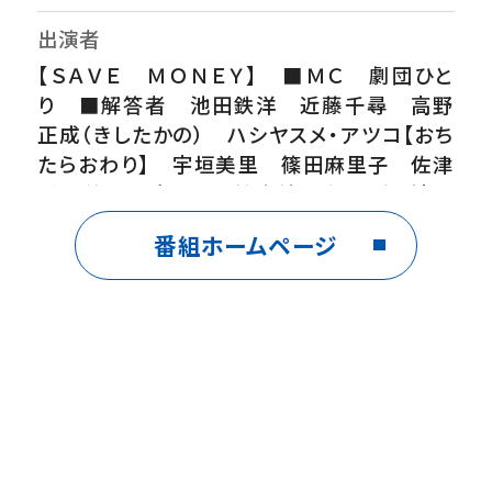
出演者
【ＳＡＶＥ ＭＯＮＥＹ】 ■ＭＣ 劇団ひと
り ■解答者 池田鉄洋 近藤千尋 高野
正成（きしたかの） ハシヤスメ・アツコ【おち
たらおわり】 宇垣美里 篠田麻里子 佐津
川愛美 風吹ケイ 鈴木紗理奈 ／ 池田
直人 清水海李 ほか
番組ホームページ
番組内容
参加者全員に手渡される賞金！【検索履歴調
べてる人 何歳？】【日本全国 名前がひらが
なの市区町村はいくつ？】誤差を減らして賞金
を守り抜け！「とんでもないことになりました」
大誤差続出で大波乱の展開に！！▼２４：３４
【おちたらおわり】ついに、ママ友たちの中か