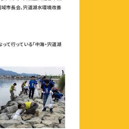
圏域市長会、宍道湖水環境改善
って行っている「中海・宍道湖