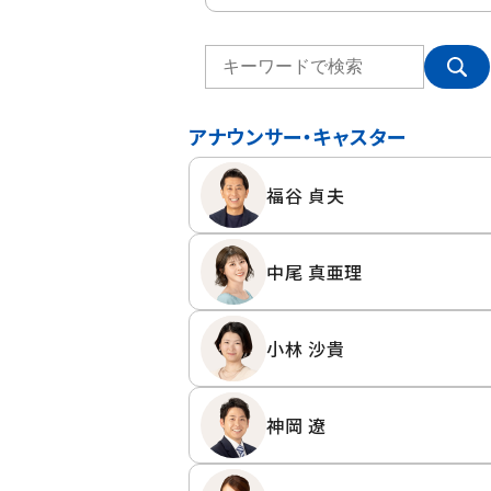
アナウンサー・キャスター
福谷 貞夫
中尾 真亜理
小林 沙貴
神岡 遼