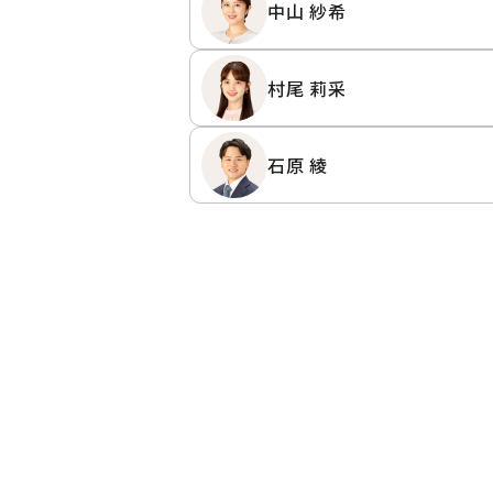
中山 紗希
村尾 莉采
石原 綾