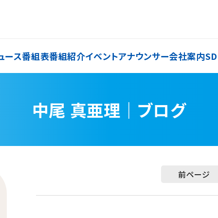
ュース
番組表
番組紹介
イベント
アナウンサー
会社案内
SD
中尾 真亜理｜ブログ
前ページ