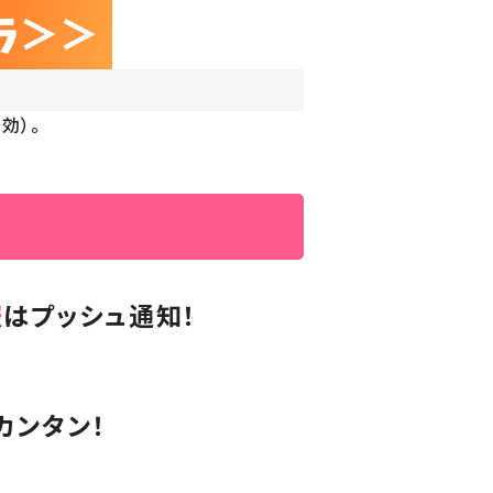
効）。
報
は
プッシュ通知！
カンタン！