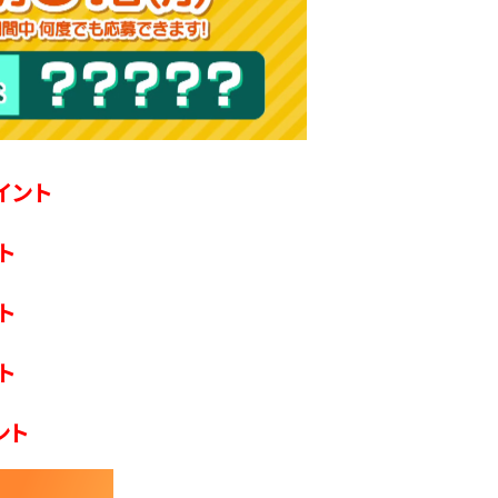
イント
ト
ト
ト
ント