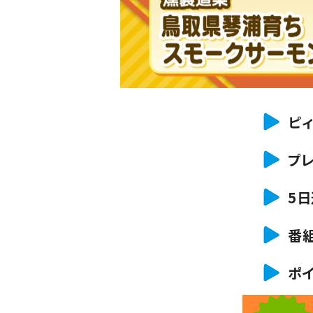
ピィ
プ
5
番
ポ