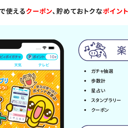
で使える
クーポン
、
貯めておトクな
ポイン
ガチャ抽選
歩数計
星占い
スタンプラリー
クーポン