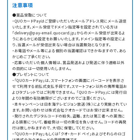
注意事項
●賞品受取について
・QUOカードPayはご登録いただいたメールアドレス宛にメール送信
いたします。メール受信でドメイン指定等を設定されている方は
「delivery@pay-email.quocard.jp」からのメール受信が出来るよ
うにあらかじめ設定をお願いいたします。ドメイン指定等の設定によ
り、当選メールが受信出来ない場合は当選無効となります。
・お電話やメール等による個別の当選確認はできかねますので、あら
かじめご了承ください。
・応募いただいた個人情報は、賞品発送および発送に伴う連絡以外
の目的には一切使用いたしません。
●プレゼントについて
・「QUOカードPay」は、スマートフォンの画面にバーコードを表示さ
せて利用する前払式支払手段です。スマートフォン以外の携帯電話お
よびタブレットではご利用できません。 「QUOカードPay」には発行日
より3年間の有効期限がございますのでご注意ください。
・本キャンペーンは日本海テレビジョン放送（株）により実施されてい
ます。お問い合わせは株式会社クオカードではお受け出来ません。
・発行されたデジタルコードの紛失、盗難、または第三者への漏洩に
よる損害について、番組側は一切の責任を負いません。コードの再発
行は致しかねますので、大切に保管してください。
・「QUOカードPay」もしくは「クオ・カード ペイ」およびそれらのロゴ
は株式会社クオカードの登録商標です。